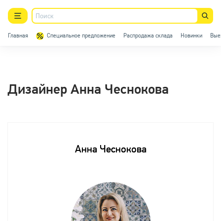
Главная
Специальное предложение
Распродажа склада
Новинки
Вые
Липецк
8-800-777-29-80
Люстры
Дизайнер Анна Чеснокова
Светильники
Споты
Анна Чеснокова
Точечные светильники
Трековое освещение
Уличный свет