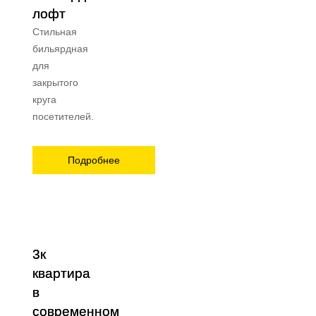
лофт
Лампы
Стильная
бильярдная
Волшебные скидки до 70%
для
закрытого
Новинки
круга
посетителей.
Подбор трекового света
Подробнее
Доставка и оплата
Дизайнерам
Выезд эксперта
3к
квартира
в
современном