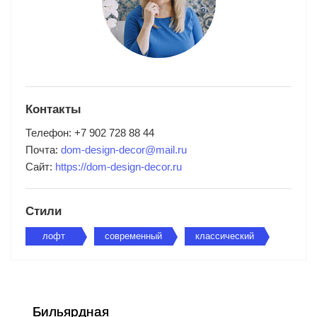
Бра
Торшеры
Настольные лампы
Умный дом
Контакты
Телефон: +7 902 728 88 44
Подсветка
Почта:
dom-design-decor@mail.ru
Сайт:
https://dom-design-decor.ru
Светодиодные ленты
Свет для детской
Стили
лофт
современный
классический
Новогоднее освещение и декор
Технический свет
Бильярдная
Электроустановка