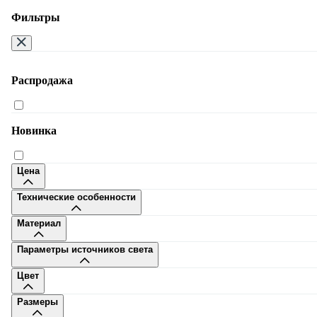
Фильтры
Распродажа
Москва
Новинка
Цена
Технические особенности
8-495-108-32-80
Материал
Заказать звонок
Пн-Сб 9–20, Вс 10–20
Параметры источников света
Много.ру
Доставка
Оплата
Дизайнерам
Сотрудничество
Гостини
Цвет
бизнесу
Контакты
Размеры